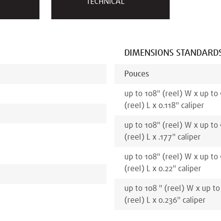
TECHNICAL
DIMENSIONS STANDARD
Pouces
up to 108
"
(reel)
W x
up to
(reel)
L x
0.118
"
caliper
up to 108
"
(reel)
W x
up to
(reel)
L x
.177
"
caliper
up to 108
"
(reel)
W x
up to
(reel)
L x
0.22
"
caliper
up to 108
"
(reel)
W x
up to
(reel)
L x
0.236
"
caliper