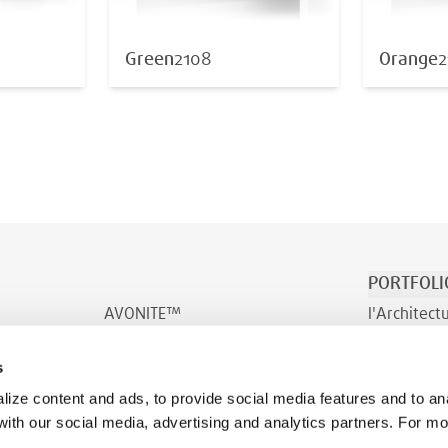
Green
2108
Orange
2
PORTFOLI
AVONITE™
l'Architect
AVONITE™ Flex
Transport e
s
INDURO™
Bien-être
ize content and ads, to provide social media features and to ana
 with our social media, advertising and analytics partners. For m