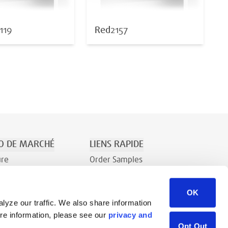
119
Red
2157
O DE MARCHÉ
LIENS RAPIDE
ure
Order Samples
t le Divertissement
À Propos
OK
Contact
lyze our traffic. We also share information
Demande de renseignements
ore information, please see our
privacy and
Bibliothèque de ressources
Opt Out