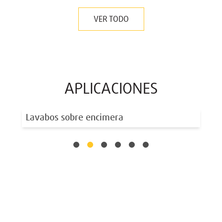
VER TODO
APLICACIONES
Lavabos sobre encimera
La