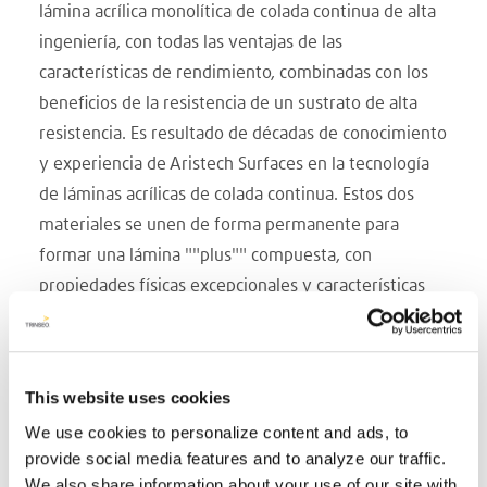
lámina acrílica monolítica de colada continua de alta
ingeniería, con todas las ventajas de las
características de rendimiento, combinadas con los
beneficios de la resistencia de un sustrato de alta
resistencia. Es resultado de décadas de conocimiento
y experiencia de Aristech Surfaces en la tecnología
de láminas acrílicas de colada continua. Estos dos
materiales se unen de forma permanente para
formar una lámina ""plus"" compuesta, con
propiedades físicas excepcionales y características
estéticas inigualables.
AcrySan™ Plus es un producto muy dinámico con
una serie de grandes características de rendimiento.
This website uses cookies
Su firmeza de color de larga duración y su completa
We use cookies to personalize content and ads, to
gama estética lo han convertido en la elección de los
provide social media features and to analyze our traffic.
fabricantes de sanitarios por la conciencia de los
We also share information about your use of our site with