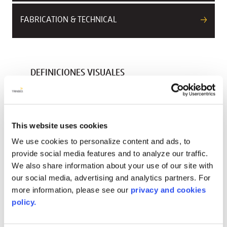
FABRICATION & TECHNICAL
DEFINICIONES VISUALES
Codigo De Color
6391
This website uses cookies
Nombre Del Color
Almond
We use cookies to personalize content and ads, to
provide social media features and to analyze our traffic.
Estética/patrón
We also share information about your use of our site with
Opaco
our social media, advertising and analytics partners. For
more information, please see our
privacy and cookies
Color Range
policy.
Warm-Neutral