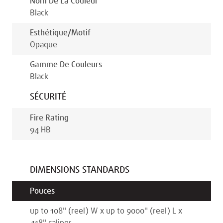
Nom De La Couleur
Black
Esthétique/motif
Opaque
Gamme De Couleurs
Black
SÉCURITÉ
Fire Rating
94 HB
DIMENSIONS STANDARDS
Pouces
up to 108
"
(reel)
W x
up to 9000
"
(reel)
L x