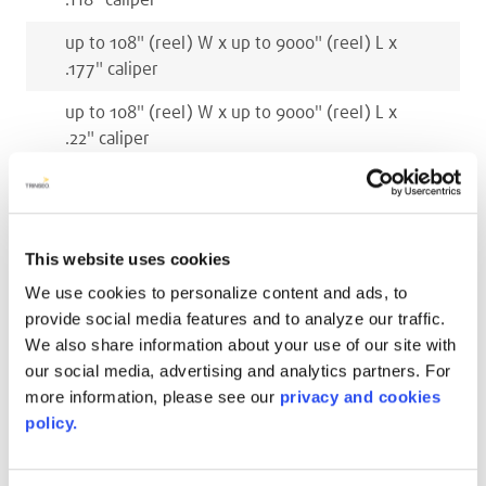
.118
"
caliper
up to 108
"
(reel)
W x
up to 9000
"
(reel)
L x
.177
"
caliper
up to 108
"
(reel)
W x
up to 9000
"
(reel)
L x
.22
"
caliper
up to 108
"
(reel)
W x
up to 9000
"
(reel)
L x
.236
"
caliper
This website uses cookies
Millimètres
We use cookies to personalize content and ads, to
up to 2743
mm
(reel)
W x
up to 226000
mm
provide social media features and to analyze our traffic.
(reel)
L x
3
mm
caliper
We also share information about your use of our site with
our social media, advertising and analytics partners. For
up to 2743
mm
(reel)
W x
up to 226000
mm
more information, please see our
privacy and cookies
(reel)
L x
4.5
mm
caliper
policy.
up to 2743
mm
(reel)
W x
up to 226000
mm
(reel)
L x
5.5
mm
caliper