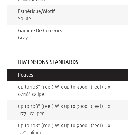
Esthétique/motif
Solide
Gamme De Couleurs
Gray
DIMENSIONS STANDARDS
Pouces
up to 108
"
(reel)
W x
up to 9000
"
(reel)
L x
0.118
"
caliper
up to 108
"
(reel)
W x
up to 9000
"
(reel)
L x
.177
"
caliper
up to 108
"
(reel)
W x
up to 9000
"
(reel)
L x
.22
"
caliper