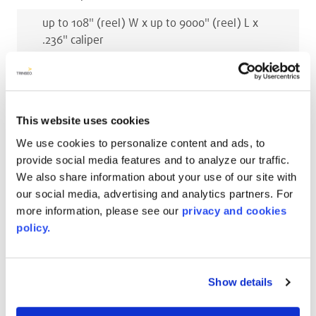
up to 108
"
(reel)
W x
up to 9000
"
(reel)
L x
.236
"
caliper
Millimètres
up to 2743
mm
(reel)
W x
up to 226000
mm
This website uses cookies
(reel)
L x
3
mm
caliper
We use cookies to personalize content and ads, to
up to 2743
mm
(reel)
W x
up to 226000
mm
provide social media features and to analyze our traffic.
(reel)
L x
4.5
mm
caliper
We also share information about your use of our site with
our social media, advertising and analytics partners. For
up to 2743
mm
(reel)
W x
up to 226000
mm
more information, please see our
privacy and cookies
(reel)
L x
5.5
mm
caliper
policy.
up to 2743
mm
(reel)
W x
up to 226000
mm
(reel)
L x
6
mm
caliper
Show details