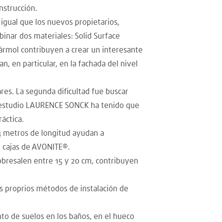
nstrucción.
gual que los nuevos propietarios,
inar dos materiales: Solid Surface
mármol contribuyen a crear un interesante
n, en particular, en la fachada del nivel
ares. La segunda dificultad fue buscar
El estudio LAURENCE SONCK ha tenido que
áctica.
 4 metros de longitud ayudan a
en cajas de AVONITE®.
obresalen entre 15 y 20 cm, contribuyen
s proprios métodos de instalación de
nto de suelos en los baños, en el hueco