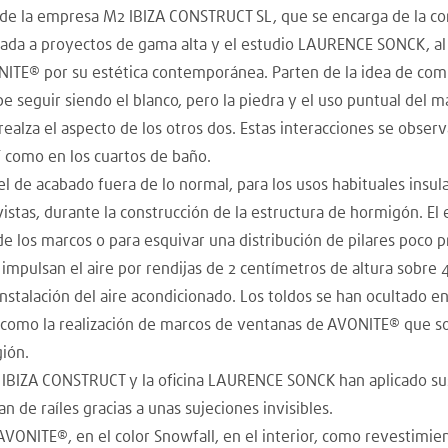
 de la empresa M2 IBIZA CONSTRUCT SL, que se encarga de la co
da a proyectos de gama alta y el estudio LAURENCE SONCK, al i
NITE® por su estética contemporánea. Parten de la idea de comb
e seguir siendo el blanco, pero la piedra y el uso puntual del 
ealza el aspecto de los otros dos. Estas interacciones se observa
í como en los cuartos de baño.
el de acabado fuera de lo normal, para los usos habituales insul
vistas, durante la construcción de la estructura de hormigón. 
 de los marcos o para esquivar una distribución de pilares poco pr
impulsan el aire por rendijas de 2 centímetros de altura sobre
 instalación del aire acondicionado. Los toldos se han ocultado 
s, como la realización de marcos de ventanas de AVONITE® que s
gión.
 IBIZA CONSTRUCT y la oficina LAURENCE SONCK han aplicado su
 de raíles gracias a unas sujeciones invisibles.
AVONITE®, en el color Snowfall, en el interior, como revestimie