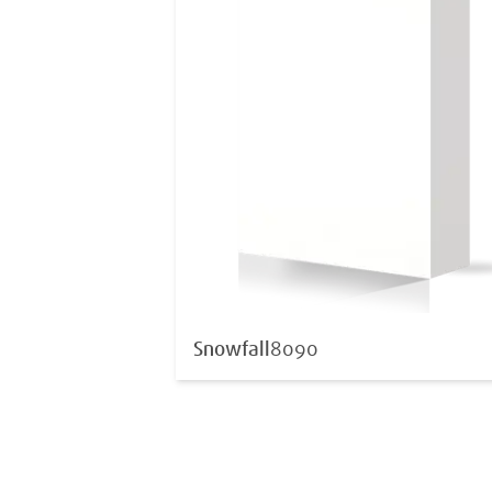
Snowfall
8090