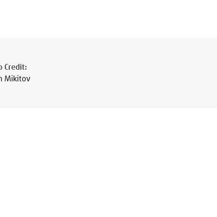
 Credit
:
n Mikitov