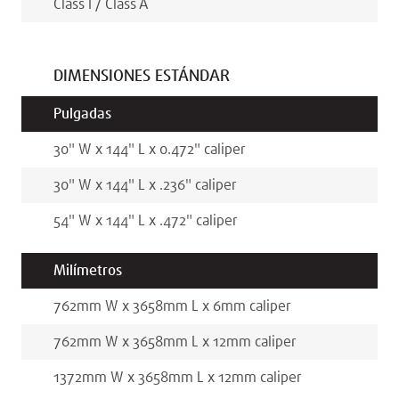
Class I / Class A
DIMENSIONES ESTÁNDAR
Pulgadas
30
"
W x
144
"
L x
0.472
"
caliper
30
"
W x
144
"
L x
.236
"
caliper
54
"
W x
144
"
L x
.472
"
caliper
Milímetros
762
mm
W x
3658
mm
L x
6
mm
caliper
762
mm
W x
3658
mm
L x
12
mm
caliper
1372
mm
W x
3658
mm
L x
12
mm
caliper