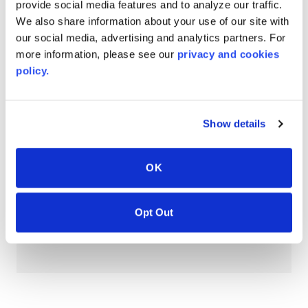
provide social media features and to analyze our traffic.
PT #
:
110-118
We also share information about your use of our site with
our social media, advertising and analytics partners. For
FECHA DE PUBLICACIÓN
:
more information, please see our
privacy and cookies
EN
policy.
Show details
AVONITE® 10 YEAR ADVANC3
Warranty
OK
PT #
:
110-117
FECHA DE PUBLICACIÓN
:
Opt Out
EN