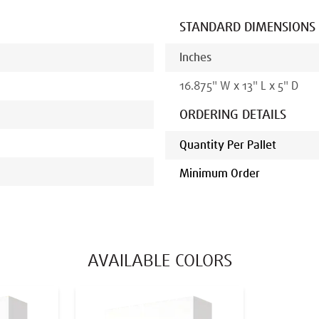
STANDARD DIMENSIONS
Inches
16.875
"
W x
13
"
L x
5
" D
ORDERING DETAILS
Quantity Per Pallet
Minimum Order
AVAILABLE COLORS