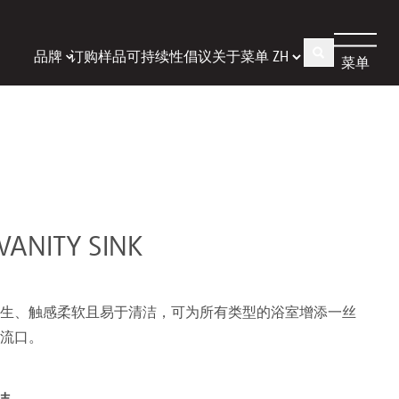
品牌
订购样品
可持续性倡议
关于
菜单
菜单
VANITY SINK
生、触感柔软且易于清洁，可为所有类型的浴室增添一丝
流口。