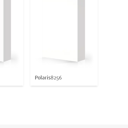
Polaris
8256