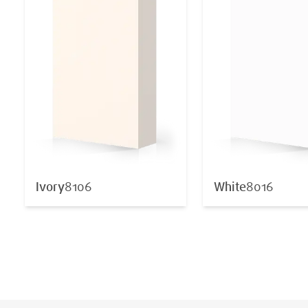
Ivory
8106
White
8016