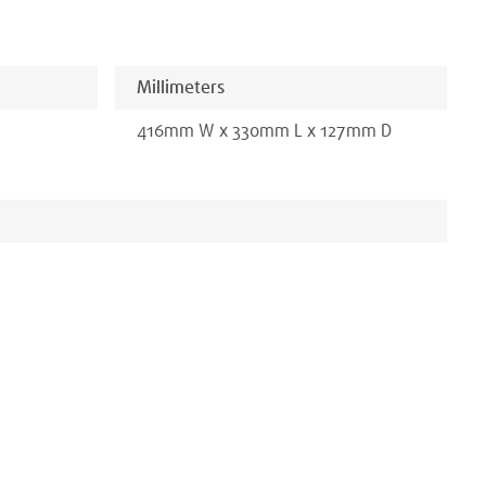
Millimeters
416
mm
W x
330
mm
L x
127
mm D