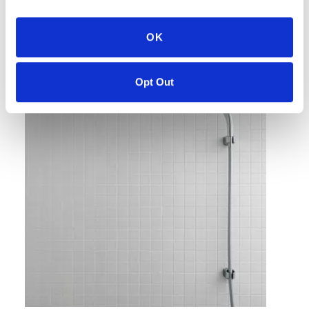
OK
灵感画廊
Opt Out