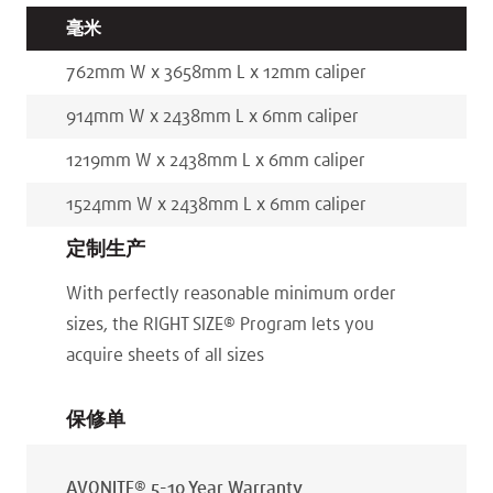
毫米
762
mm
W x
3658
mm
L x
12
mm
caliper
914
mm
W x
2438
mm
L x
6
mm
caliper
1219
mm
W x
2438
mm
L x
6
mm
caliper
1524
mm
W x
2438
mm
L x
6
mm
caliper
定制生产
With perfectly reasonable minimum order
sizes, the RIGHT SIZE® Program lets you
acquire sheets of all sizes
保修单
AVONITE® 5-10 Year Warranty