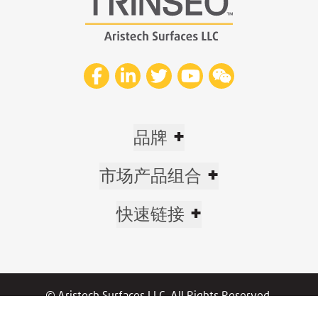
+
品牌
+
市场产品组合
+
快速链接
© Aristech Surfaces LLC. All Rights Reserved.
Now part of Trinseo.