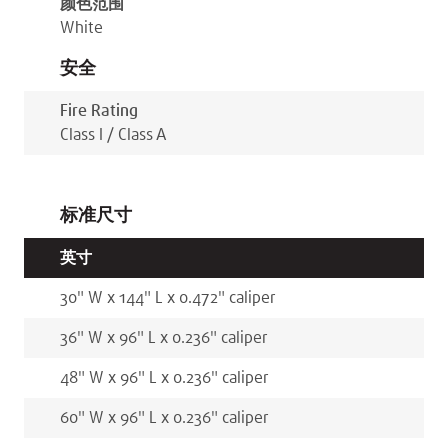
颜色范围
White
安全
Fire Rating
Class I / Class A
标准尺寸
英寸
30
"
W x
144
"
L x
0.472
"
caliper
36
"
W x
96
"
L x
0.236
"
caliper
48
"
W x
96
"
L x
0.236
"
caliper
60
"
W x
96
"
L x
0.236
"
caliper