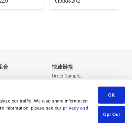
240
Cloud
8292
组合
快速链接
Order Samples
关于
OK
联系
lyze our traffic. We also share information
销售询价
ore information, please see our
privacy and
资源库
Opt Out
Careers