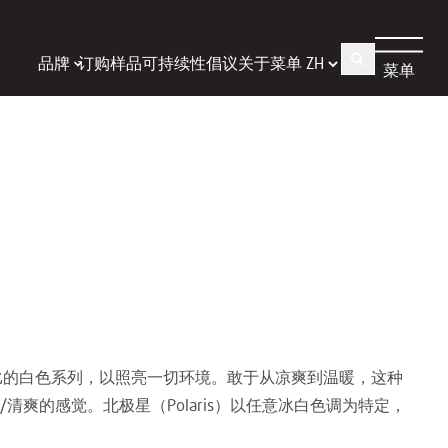
品牌
订购样品
可持续性倡议
关于
菜单
菜单
与伦比的白色系列，以照亮一切环境。敢于从凉爽到温暖，这种
清爽的感觉。北极星（Polaris）以任意冰白色调为特定，