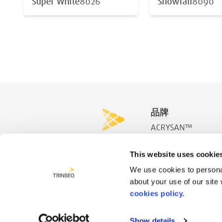
Super White
8026
Snowfall
8090
品牌
ACRYSAN™
ACRYSPA™
This website uses cookie
ACRYSWIM™
We use cookies to personal
about your use of our site
cookies policy.
Show details