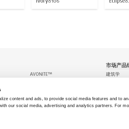
Ivory
8106
Eclipse
8
市场产品
AVONITE™
建筑学
AVONITE™ Flex
交通/娱乐
s
INDURO™
健康
ize content and ads, to provide social media features and to ana
 with our social media, advertising and analytics partners. For m