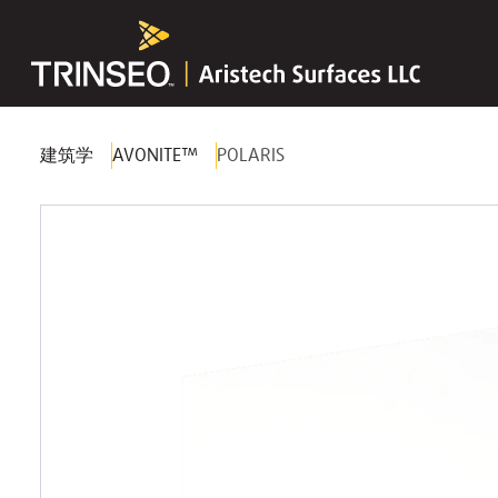
建筑学
AVONITE™
POLARIS