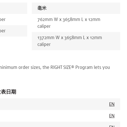
毫米
per
762
mm
W x
3658
mm
L x
12
mm
caliper
per
1372
mm
W x
3658
mm
L x
12
mm
caliper
minimum order sizes, the RIGHT SIZE® Program lets you
发表日期
EN
EN