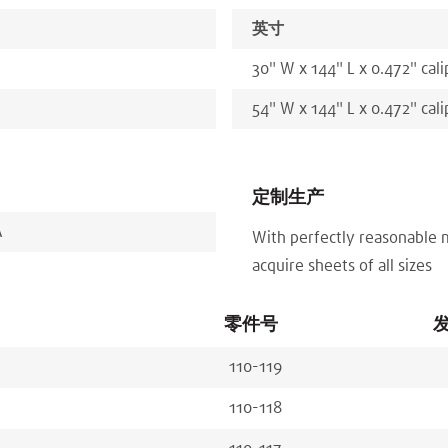
英寸
30
"
W x
144
"
L x
0.472
"
cali
54
"
W x
144
"
L x
0.472
"
cali
定制生产
A
With perfectly reasonable 
acquire sheets of all sizes
零件号
110-119
110-118