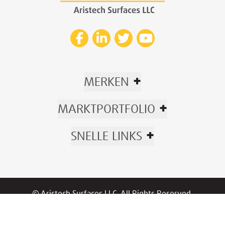
+
MERKEN
+
MARKTPORTFOLIO
+
SNELLE LINKS
© Aristech Surfaces LLC. All Rights Reserved.
Now part of Trinseo.
Privacybeleid
|
Beleid
/
Garantie