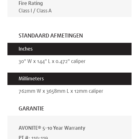
Fire Rating
Class I / Class A
STANDAARD AFMETINGEN
Inches
30
"
W x
144
"
L x
0.472
"
caliper
Millimeters
762
mm
W x
3658
mm
L x
12
mm
caliper
GARANTIE
AVONITE® 5-10 Year Warranty
PT #
:
110-119