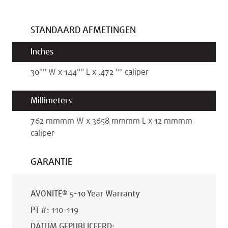
STANDAARD AFMETINGEN
Inches
30"
"
W x
144"
"
L x
.472 "
"
caliper
Millimeters
762 mm
mm
W x
3658 mm
mm
L x
12 mm
mm
caliper
GARANTIE
AVONITE® 5-10 Year Warranty
PT #
:
110-119
DATUM GEPUBLICEERD
: