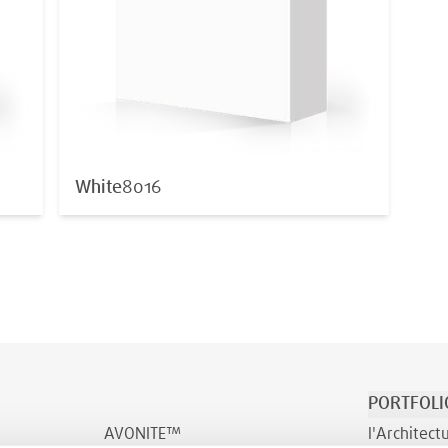
White
8016
PORTFOLI
AVONITE™
l'Architect