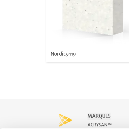
Nordic
9119
MARQUES
ACRYSAN™