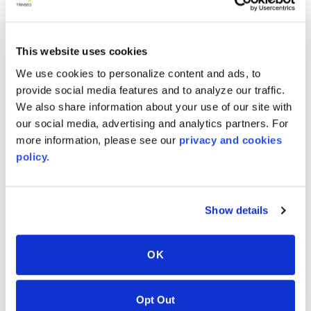
This website uses cookies
Au milieu du paysage en perpétuelle mutation de ce
#nouveau monde normal, Aristech Surfaces a trouvé
We use cookies to personalize content and ads, to
provide social media features and to analyze our traffic.
une raison de s'arrêter, de réfléchir et de célébrer.
We also share information about your use of our site with
18 avril 2020 : cette date a marqué 2 années passées
our social media, advertising and analytics partners. For
sans incident enregistré et 2 années sans incident
more information, please see our
privacy and cookies
avec arrêt. Collectivement, notre équipe a travaillé,
policy.
produit et voyagé pendant plus de 2 milliards de
secondes en sécurité. WAOUH ! Sans nul doute une
formidable réussite, un évènement marquant dans
Show details
l'histoire d'Aristech Surfaces dont toute l'équipe
peut être fière.
OK
Que vous travailliez dans nos bureaux ou à distance,
dans n'importe laquelle de nos usines ou dans l'un
Opt Out
de nos centres de distribution, au service Sécurité,