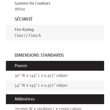
Gamme De Couleurs
White
SÉCURITÉ
Fire Rating
Class I / Class A
DIMENSIONS STANDARDS
Pouces
30
"
W x
144
"
L x
0.472
"
caliper
54
"
W x
144
"
L x
0.472
"
caliper
Millimètres
762
mm
W x
3658
mm
L x
12
mm
caliper