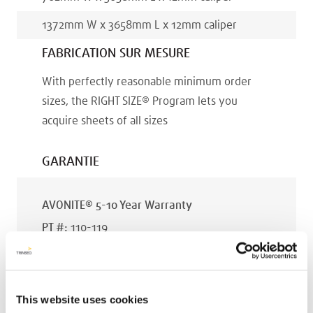
1372
mm
W x
3658
mm
L x
12
mm
caliper
FABRICATION SUR MESURE
With perfectly reasonable minimum order
sizes, the RIGHT SIZE® Program lets you
acquire sheets of all sizes
GARANTIE
AVONITE® 5-10 Year Warranty
PT #
:
110-119
DATE PUBLIÉE
:
EN
This website uses cookies