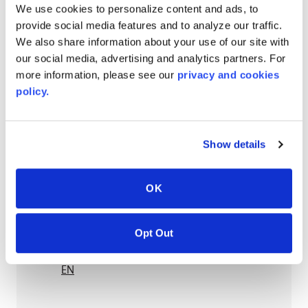
We use cookies to personalize content and ads, to
provide social media features and to analyze our traffic.
AVONITE® 15 YEAR Warranty
We also share information about your use of our site with
our social media, advertising and analytics partners. For
PT #
:
110-118
more information, please see our
privacy and cookies
DATE PUBLIÉE
:
policy.
EN
Show details
AVONITE® 10 YEAR ADVANC3
OK
Warranty
PT #
:
110-117
Opt Out
DATE PUBLIÉE
:
EN