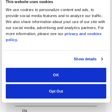
EN
This website uses cookies
We use cookies to personalize content and ads, to
provide social media features and to analyze our traffic.
We also share information about your use of our site with
AVONITE® 15 YEAR Warranty
our social media, advertising and analytics partners. For
more information, please see our
privacy and cookies
PT #
:
110-118
policy.
DATE PUBLIÉE
:
EN
Show details
OK
AVONITE® 10 YEAR ADVANC3
Warranty
Opt Out
PT #
:
110-117
DATE PUBLIÉE
:
EN