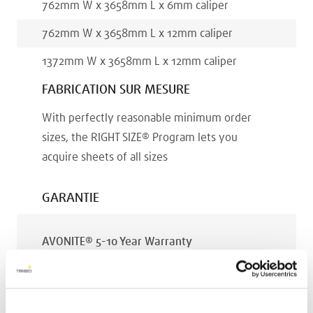
762
mm
W x
3658
mm
L x
6
mm
caliper
762
mm
W x
3658
mm
L x
12
mm
caliper
1372
mm
W x
3658
mm
L x
12
mm
caliper
FABRICATION SUR MESURE
With perfectly reasonable minimum order
sizes, the RIGHT SIZE® Program lets you
acquire sheets of all sizes
GARANTIE
AVONITE® 5-10 Year Warranty
PT #
:
110-119
DATE PUBLIÉE
: