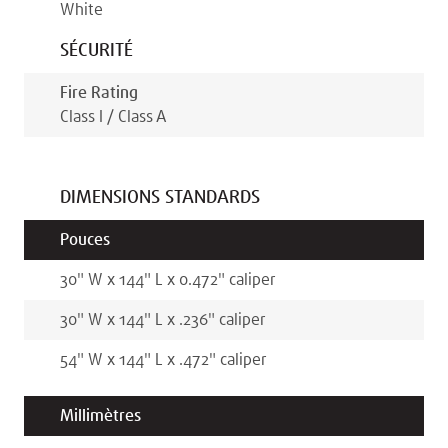
White
SÉCURITÉ
Fire Rating
Class I / Class A
DIMENSIONS STANDARDS
Pouces
30
"
W x
144
"
L x
0.472
"
caliper
30
"
W x
144
"
L x
.236
"
caliper
54
"
W x
144
"
L x
.472
"
caliper
Millimètres