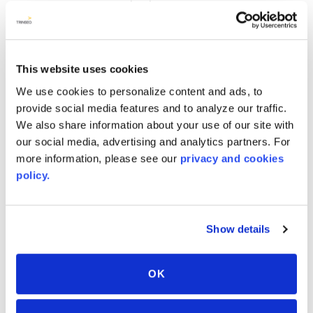
largeur, la longueur, l’épaisseur et la couleur que
vous choisissez.
LARGEURS jusqu’à 108 pouces
LONGUEURS de votre choix !
This website uses cookies
Plaques jusqu’à 200 pouces et plus !
We use cookies to personalize content and ads, to
Les bobines sont impactées par l’épaisseur, mais
provide social media features and to analyze our traffic.
elles peuvent atteindre 700’ !
We also share information about your use of our site with
our social media, advertising and analytics partners. For
ÉPAISSEUR de 3 mm à 19 mm
more information, please see our
privacy and cookies
Couleur et esthétique, nous travaillerons
policy.
directement avec votre concepteur pour donner vie
à votre vision.
GAIN DE TEMPS
Show details
L’utilisation de plaques d’une taille optimale réduit le
temps nécessaire à la découpe ou à la modification
OK
d’une étape de production spécifique au sein du
processus de fabrication.