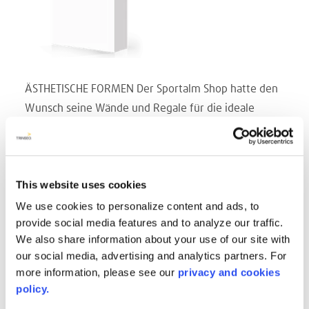
ÄSTHETISCHE FORMEN Der Sportalm Shop hatte den
Wunsch seine Wände und Regale für die ideale
Präsentation seiner Waren gestalten. Mit Avonite
Surfaces® konnten die Designer erstaunliche
Formen schaffen und die Kleider mit einer
This website uses cookies
einheitlichen Darstellung präsentieren.
HELLE WEISSTÖN Die Kleidung ist spektakulär! Wir
We use cookies to personalize content and ads, to
provide social media features and to analyze our traffic.
liefern die Rahmenbedingungen. Mit den
We also share information about your use of our site with
verschiedenen Weißtönen von Avonite Surfaces®
our social media, advertising and analytics partners. For
können mehr genau das Material bieten, das die
more information, please see our
privacy and cookies
Kleidung in das richtige Licht rückt.
policy.