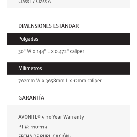
Class I / Class A
DIMENSIONES ESTÁNDAR
Pulgadas
30
"
W x
144
"
L x
0.472
"
caliper
Milímetros
762
mm
W x
3658
mm
L x
12
mm
caliper
GARANTÍA
AVONITE® 5-10 Year Warranty
PT #
:
110-119
FECHA DE PUBLICACIÓN
: