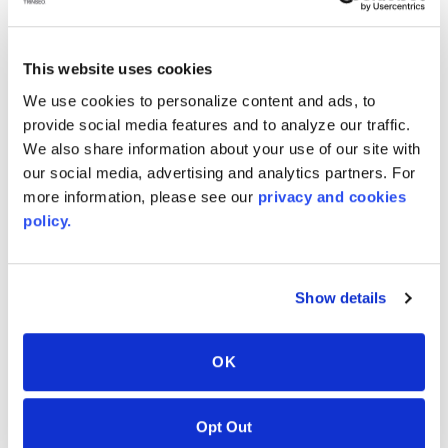
fabricación personalizada. Sea cual sea el ancho, el
largo, el calibre y el color que tú elijas.
ANCHOS de hasta 108 pulgadas.
This website uses cookies
LARGOS ¡a tu elección!
We use cookies to personalize content and ads, to
¡Láminas de hasta 200 pulgadas y más!
provide social media features and to analyze our traffic.
¡Las bobinas están influenciadas por el calibre, pero
We also share information about your use of our site with
our social media, advertising and analytics partners. For
pueden abarcar hasta 700'!
more information, please see our
privacy and cookies
ESPESOR DE CALIBRE desde 3 mm hasta 19 mm
policy.
Color y estética, trabajaremos directamente con tu
diseñador para dar vida a tu visión.
AHORRA TIEMPO
Show details
El uso de las láminas de tamaño óptimo reduce el
tiempo de proceso de fabricación para cortar, o
OK
modificar para una tirada de producción específica.
ELECCIÓN SOSTENIBLE
La elección de un formato óptimo reduce los
Opt Out