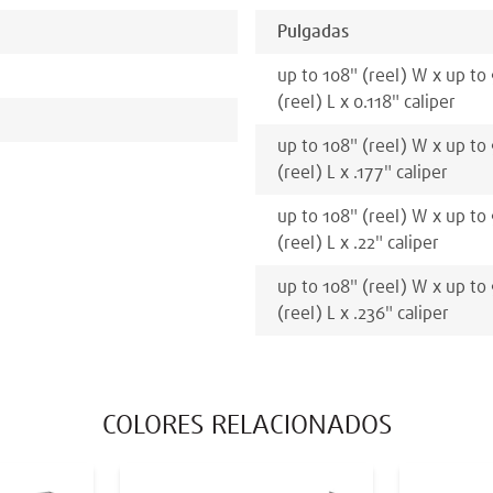
Pulgadas
up to 108
"
(reel)
W x
up to
(reel)
L x
0.118
"
caliper
up to 108
"
(reel)
W x
up to
(reel)
L x
.177
"
caliper
up to 108
"
(reel)
W x
up to
(reel)
L x
.22
"
caliper
up to 108
"
(reel)
W x
up to
(reel)
L x
.236
"
caliper
COLORES RELACIONADOS