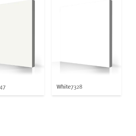
47
White
7328