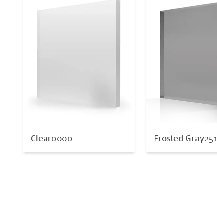
Clear
0000
Frosted Gray
251