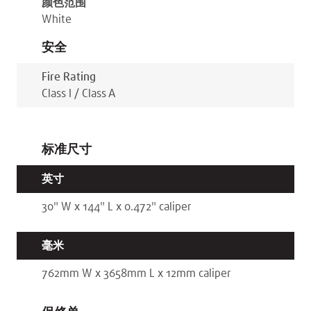
颜色范围
White
安全
Fire Rating
Class I / Class A
标准尺寸
英寸
30
"
W x
144
"
L x
0.472
"
caliper
毫米
762
mm
W x
3658
mm
L x
12
mm
caliper