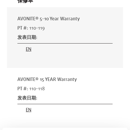
保修单
AVONITE® 5-10 Year Warranty
PT #
:
110-119
发表日期
:
EN
AVONITE® 15 YEAR Warranty
PT #
:
110-118
发表日期
:
EN