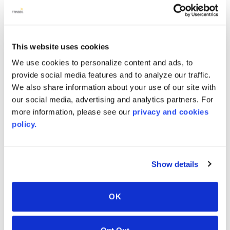
AVONITE® 10 YEAR ADVANC3
Warranty
This website uses cookies
PT #
:
110-117
We use cookies to personalize content and ads, to
发表日期
:
provide social media features and to analyze our traffic.
EN
We also share information about your use of our site with
our social media, advertising and analytics partners. For
more information, please see our
privacy and cookies
policy.
相关颜色
Show details
OK