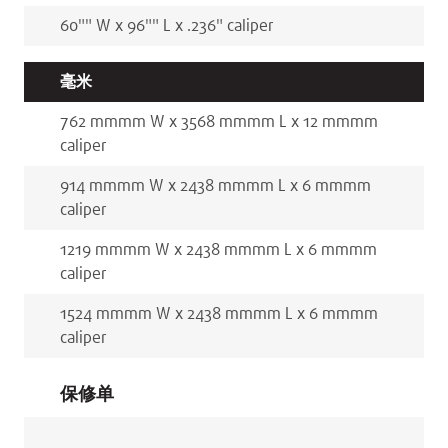
60"
"
W x
96"
"
L x
.236
"
caliper
毫米
762 mm
mm
W x
3568 mm
mm
L x
12 mm
mm
caliper
914 mm
mm
W x
2438 mm
mm
L x
6 mm
mm
caliper
1219 mm
mm
W x
2438 mm
mm
L x
6 mm
mm
caliper
1524 mm
mm
W x
2438 mm
mm
L x
6 mm
mm
caliper
保修单