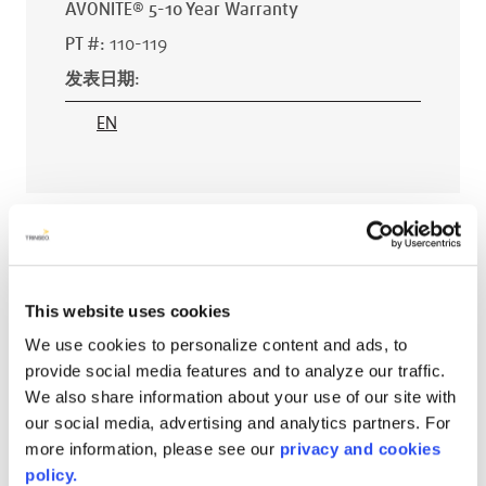
AVONITE® 5-10 Year Warranty
PT #
:
110-119
发表日期
:
EN
AVONITE® 15 YEAR Warranty
PT #
:
110-118
发表日期
:
This website uses cookies
We use cookies to personalize content and ads, to
EN
provide social media features and to analyze our traffic.
We also share information about your use of our site with
our social media, advertising and analytics partners. For
more information, please see our
privacy and cookies
AVONITE® 10 YEAR ADVANC3
policy.