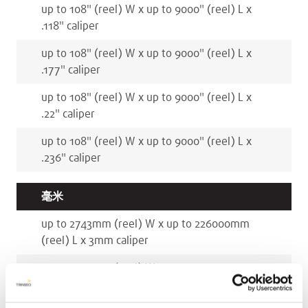
up to 108
"
(reel)
W x
up to 9000
"
(reel)
L x
.118
"
caliper
up to 108
"
(reel)
W x
up to 9000
"
(reel)
L x
.177
"
caliper
up to 108
"
(reel)
W x
up to 9000
"
(reel)
L x
.22
"
caliper
up to 108
"
(reel)
W x
up to 9000
"
(reel)
L x
.236
"
caliper
毫米
up to 2743
mm
(reel)
W x
up to 226000
mm
(reel)
L x
3
mm
caliper
up to 2743
mm
(reel)
W x
up to 226000
mm
(reel)
L x
4.5
mm
caliper