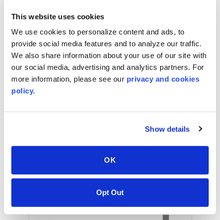
up to 2743
mm
(reel)
W x
up to 226000
mm
(reel)
L x
5.5
mm
caliper
This website uses cookies
We use cookies to personalize content and ads, to
up to 2743
mm
(reel)
W x
up to 226000
mm
provide social media features and to analyze our traffic.
(reel)
L x
6
mm
caliper
We also share information about your use of our site with
our social media, advertising and analytics partners. For
more information, please see our
privacy and cookies
policy.
相关颜色
Show details
OK
Opt Out