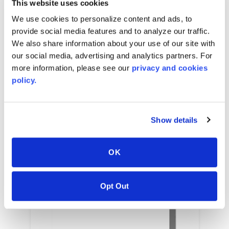
This website uses cookies
up to 2,743
mm
(reel)
W x
up to 226,000
mm
We use cookies to personalize content and ads, to
(reel)
L x
6
mm
caliper
provide social media features and to analyze our traffic.
We also share information about your use of our site with
our social media, advertising and analytics partners. For
more information, please see our
privacy and cookies
相关颜色
policy.
Show details
OK
Opt Out