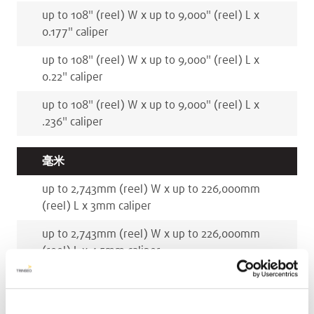
up to 108
"
(reel)
W x
up to 9,000
"
(reel)
L x
0.177
"
caliper
up to 108
"
(reel)
W x
up to 9,000
"
(reel)
L x
0.22
"
caliper
up to 108
"
(reel)
W x
up to 9,000
"
(reel)
L x
.236
"
caliper
毫米
up to 2,743
mm
(reel)
W x
up to 226,000
mm
(reel)
L x
3
mm
caliper
up to 2,743
mm
(reel)
W x
up to 226,000
mm
(reel)
L x
4.5
mm
caliper
up to 2,743
mm
(reel)
W x
up to 226,000
mm
(reel)
L x
5.5
mm
caliper