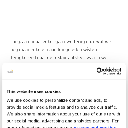
Langzaam maar zeker gaan we terug naar wat we
nog maar enkele maanden geleden wisten.
Terugkerend naar de restaurantsfeer waarin we
genoten van een biertje op vrijdagavond, onze
favoriete nagelsalon om ons te laten verwennen en
mooie nagels te krijgen, onze lokale bibliotheek om
de nieuwste aanwinst in een spannende serie te
This website uses cookies
bekijken en zelfs een ontsnapping naar het
We use cookies to personalize content and ads, to
creatieve, om je verbeelding uit te dagen zoals
provide social media features and to analyze our traffic.
alleen een professionele opleiding dat kan. De
We also share information about your use of our site with
our social media, advertising and analytics partners. For
behoefte aan ontsmetting en veiligheid is altijd
more information, please see our
privacy and cookies