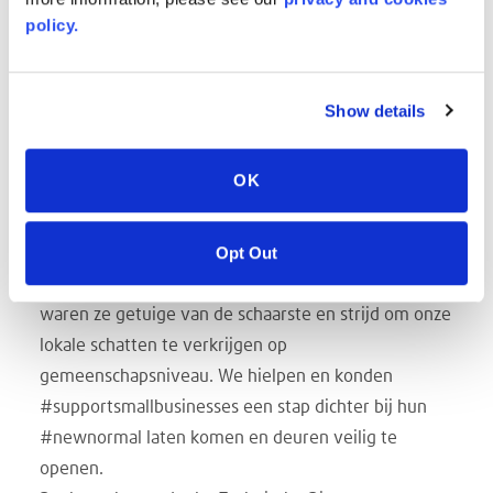
aanwezig, maar een rode draad brengt alles samen,
policy.
het kristalheldere acryl voor algemeen gebruik.
Deze visie is zo cruciaal om overal ""weer aan het
werk te gaan"", dat het een niveau van comfort
Show details
biedt wanneer het aanwezig is. Ons technische
serviceteam fabriceerde en distribueerde, terwijl de
OK
lokale verzoeken binnenkwamen voor onze
kristalheldere AcryClear™- en AcryBright™-sheets
Opt Out
om als barrière te gebruiken. Gezien de wereldwijde
toestroom hoorden ze uit eerste hand over en
waren ze getuige van de schaarste en strijd om onze
lokale schatten te verkrijgen op
gemeenschapsniveau. We hielpen en konden
#supportsmallbusinesses een stap dichter bij hun
#newnormal laten komen en deuren veilig te
openen.