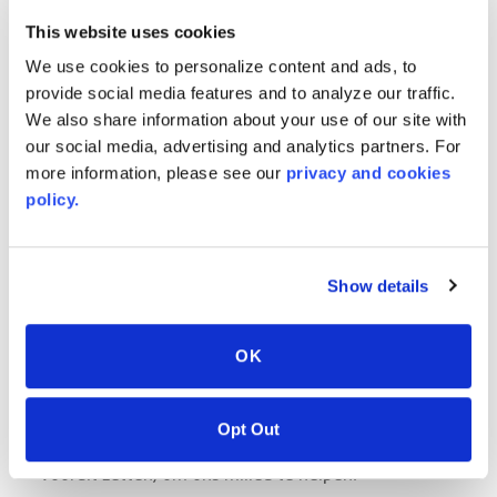
Platen tot 200 inch en meer!
This website uses cookies
Haspels worden beïnvloed door de rand, maar
We use cookies to personalize content and ads, to
kunnen een spanwijdte van maximaal 700” bereiken!
provide social media features and to analyze our traffic.
RANDDIKTE van 3 mm tot 19 mm
We also share information about your use of our site with
Kleur en esthetiek, we werken rechtstreeks met uw
our social media, advertising and analytics partners. For
ontwerper samen om hun visie tot leven te
more information, please see our
privacy and cookies
brengen.
policy.
BESPAART TIJD
Het gebruik van platen met optimale afmetingen
Show details
vermindert de tijd die nodig is om tijdens het
productieproces te snijden of aan te passen voor
een specifieke productierun.
OK
DUURZAME KEUZE
De keuze voor een optimaal formaat zorgt voor
Opt Out
minder uitval. Minder schroot betekent een stap
vooruit zetten, om ons milieu te helpen.