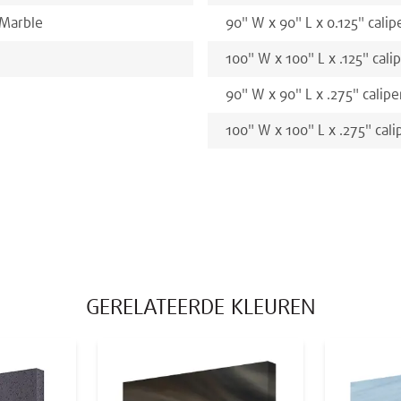
 Marble
90
"
W x
90
"
L x
0.125
"
calip
100
"
W x
100
"
L x
.125
"
cali
90
"
W x
90
"
L x
.275
"
calipe
100
"
W x
100
"
L x
.275
"
cali
GERELATEERDE KLEUREN