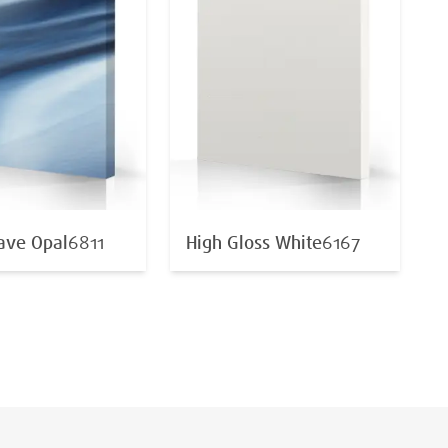
ve Opal
6811
High Gloss White
6167