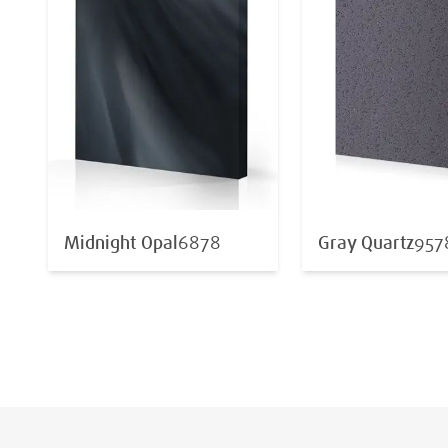
Midnight Opal
6878
Gray Quartz
957