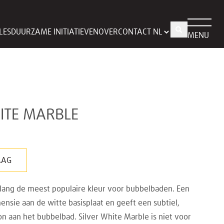
LES
DUURZAME INITIATIEVEN
OVER
CONTACT
MENU
HITE MARBLE
AAG
l lang de meest populaire kleur voor bubbelbaden. Een
mensie aan de witte basisplaat en geeft een subtiel,
oon aan het bubbelbad. Silver White Marble is niet voor