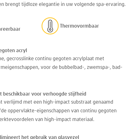
s en brengt tijdloze elegantie in uw volgende spa-ervaring.
Thermovormbaar
areerbaar
egoten acryl
e, gecrosslinke continu gegoten acrylplaat met
meigenschappen, voor de bubbelbad-, zwemspa-, bad-
 beschikbaar voor verhoogde stijfheid
t verlijmd met een high-impact substraat genaamd
oefde oppervlakte-eigenschappen van continu gegoten
sterktevoordelen van high-impact materiaal.
imineert het gebruik van glasvezel