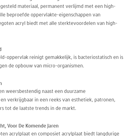
gesteld materiaal, permanent verlijmd met een high-
 alle beproefde oppervlakte-eigenschappen van
egoten acryl biedt met alle sterktevoordelen van high-
d
d-oppervlak reinigt gemakkelijk, is bacteriostatisch en is
egen de opbouw van micro-organismen.
n
- en weersbestendig naast een duurzame
en verkrijgbaar in een reeks van esthetiek, patronen,
rs tot de laatste trends in de markt.
cht, Voor De Komende Jaren
en acrylplaat en composiet acrylplaat biedt langdurige