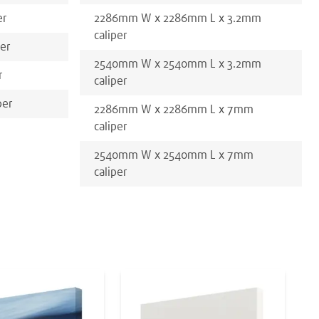
er
2286
mm
W x
2286
mm
L x
3.2
mm
caliper
per
2540
mm
W x
2540
mm
L x
3.2
mm
r
caliper
per
2286
mm
W x
2286
mm
L x
7
mm
caliper
2540
mm
W x
2540
mm
L x
7
mm
caliper