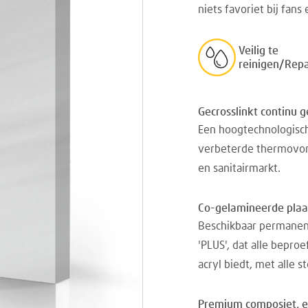
niets favoriet bij fan
Veilig te
reinigen/Rep
Gecrosslinkt continu g
Een hoogtechnologisch
verbeterde thermovor
en sanitairmarkt.
Co-gelamineerde plaat
Beschikbaar permanen
'PLUS', dat alle bepr
acryl biedt, met alle 
Premium composiet, el