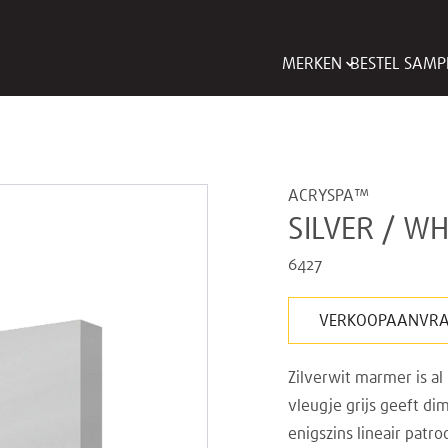
MERKEN
BESTEL SAMP
ACRYSPA™
SILVER / W
6427
VERKOOPAANVR
Zilverwit marmer is a
vleugje grijs geeft di
enigszins lineair patr