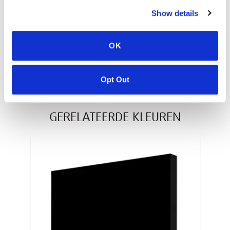
Show details
STANDAARD AFMETINGEN
Inches
OK
Millimeters
Opt Out
GERELATEERDE KLEUREN