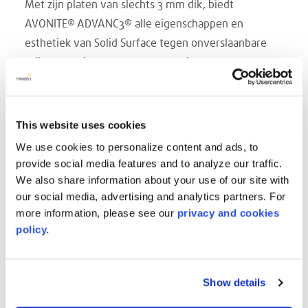
Met zijn platen van slechts 3 mm dik, biedt
AVONITE® ADVANC3® alle eigenschappen en
esthetiek van Solid Surface tegen onverslaanbare
prijzen. Het is een naadloos, hernieuwbaar en
hygiënisch oppervlak dat geweldig is voor
ziekenhuistoepassingen, moderne meubels,
winkeldisplays en als een perfecte vervanging voor
This website uses cookies
hogedruklaminaat. ADVANC3® kan alleen worden
We use cookies to personalize content and ads, to
gebruikt op installaties zonder warmtebron in de
provide social media features and to analyze our traffic.
buurt.
We also share information about your use of our site with
our social media, advertising and analytics partners. For
TANDAARD FORMAAT en KLEUROPTIES!
more information, please see our
privacy and cookies
SUPER WHITE 8026
policy.
WHITE 8016
Het perfecte alternatief voor High Pressure
Laminate, met alle voordelen van Solid Surface.
Show details