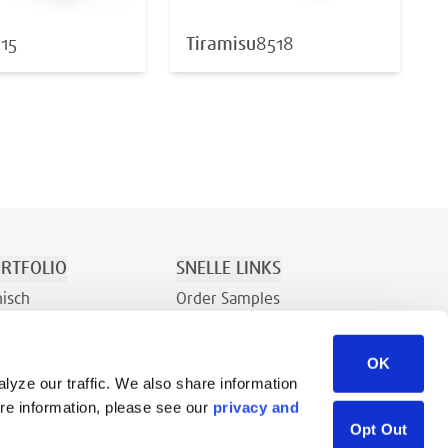
15
Tiramisu
8518
RTFOLIO
SNELLE LINKS
nisch
Order Samples
Recreatie
Over
OK
Contact
lyze our traffic. We also share information
Verkoopaanvraag
ore information, please see our
privacy and
Bronnenbibliotheek
Opt Out