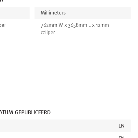
EN
Millimeters
per
762
mm
W x
3658
mm
L x
12
mm
caliper
ATUM GEPUBLICEERD
EN