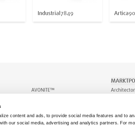
Industrial
7849
Artica
90
MARKTPO
AVONITE™
Architecto
AVONITE™ Flex
Vervoer & 
s
INDURO™
Welzijn
ize content and ads, to provide social media features and to ana
 with our social media, advertising and analytics partners. For m