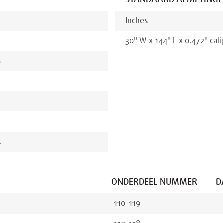
STANDAARD AFMETING
Inches
30
"
W x
144
"
L x
0.472
"
cali
s
A
ONDERDEEL NUMMER
D
110-119