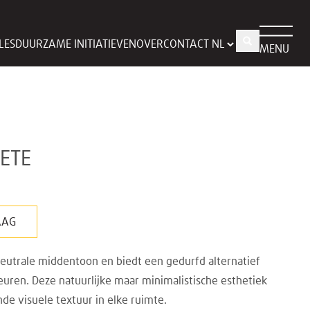
LES
DUURZAME INITIATIEVEN
OVER
CONTACT
MENU
ETE
AAG
eutrale middentoon en biedt een gedurfd alternatief
euren. Deze natuurlijke maar minimalistische esthetiek
de visuele textuur in elke ruimte.