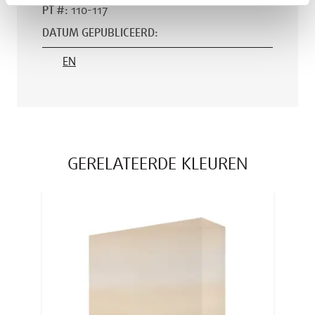
PT #
:
110-117
DATUM GEPUBLICEERD
:
EN
GERELATEERDE KLEUREN