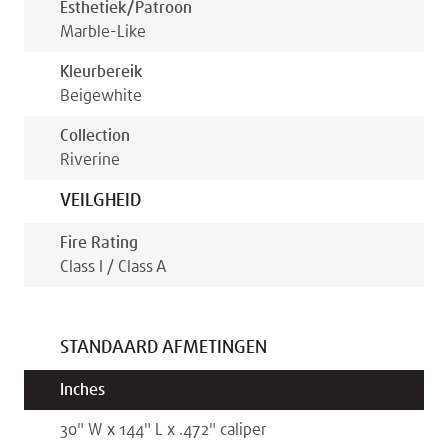
Esthetiek/patroon
Marble-Like
Kleurbereik
Beige
White
Collection
Riverine
VEILGHEID
Fire Rating
Class I / Class A
STANDAARD AFMETINGEN
Inches
30
"
W x
144
"
L x
.472
"
caliper