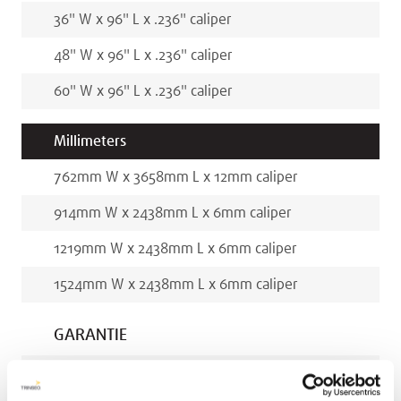
36
"
W x
96
"
L x
.236
"
caliper
48
"
W x
96
"
L x
.236
"
caliper
60
"
W x
96
"
L x
.236
"
caliper
Millimeters
762
mm
W x
3658
mm
L x
12
mm
caliper
914
mm
W x
2438
mm
L x
6
mm
caliper
1219
mm
W x
2438
mm
L x
6
mm
caliper
1524
mm
W x
2438
mm
L x
6
mm
caliper
GARANTIE
AVONITE® 5-10 Year Warranty