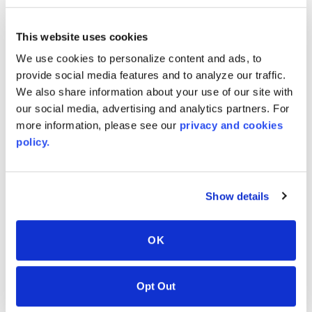
PT #
:
110-119
This website uses cookies
DATUM GEPUBLICEERD
:
We use cookies to personalize content and ads, to
EN
provide social media features and to analyze our traffic.
We also share information about your use of our site with
our social media, advertising and analytics partners. For
more information, please see our
privacy and cookies
AVONITE® 15 YEAR Warranty
policy.
PT #
:
110-118
DATUM GEPUBLICEERD
:
Show details
EN
OK
AVONITE® 10 YEAR ADVANC3
Opt Out
Warranty