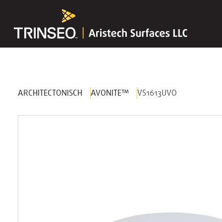
ARCHITECTONISCH
AVONITE™
VS1613UVO