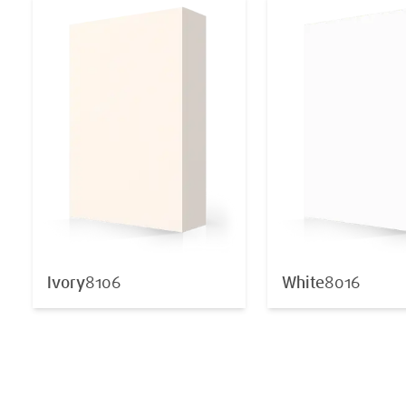
Ivory
8106
White
8016