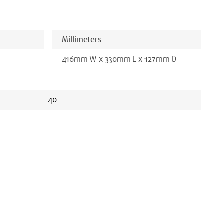
Millimeters
416
mm
W x
330
mm
L x
127
mm D
40