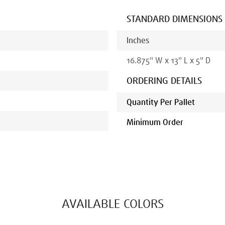
STANDARD DIMENSIONS
Inches
16.875
"
W x
13
"
L x
5
" D
ORDERING DETAILS
Quantity Per Pallet
Minimum Order
AVAILABLE COLORS