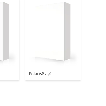
Polaris
8256