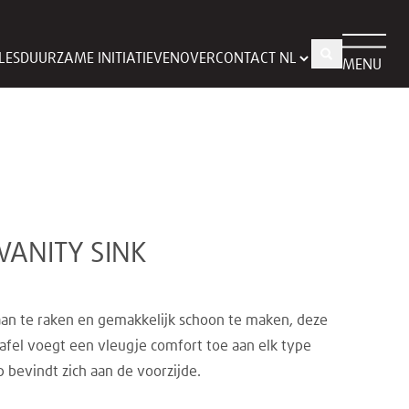
LES
DUURZAME INITIATIEVEN
OVER
CONTACT
MENU
VANITY SINK
aan te raken en gemakkelijk schoon te maken, deze
afel voegt een vleugje comfort toe aan elk type
 bevindt zich aan de voorzijde.