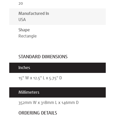
20
Manufactured In
USA
Shape
Rectangle
STANDARD DIMENSIONS
Inches
15
"
W x
12.5
"
L x
5.75
" D
Millimeters
352
mm
W x
318
mm
L x
146
mm D
ORDERING DETAILS