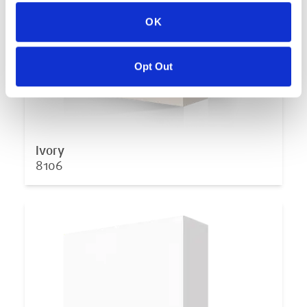
OK
Opt Out
Ivory
8106