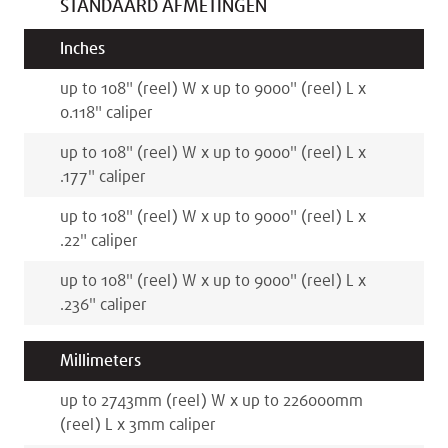
STANDAARD AFMETINGEN
Inches
up to 108
"
(reel)
W x
up to 9000
"
(reel)
L x
0.118
"
caliper
up to 108
"
(reel)
W x
up to 9000
"
(reel)
L x
.177
"
caliper
up to 108
"
(reel)
W x
up to 9000
"
(reel)
L x
.22
"
caliper
up to 108
"
(reel)
W x
up to 9000
"
(reel)
L x
.236
"
caliper
Millimeters
up to 2743
mm
(reel)
W x
up to 226000
mm
(reel)
L x
3
mm
caliper