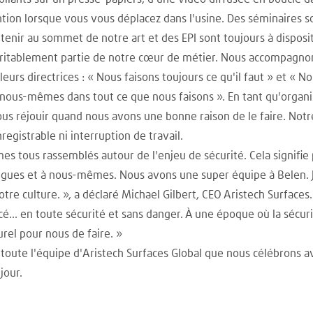
tion lorsque vous vous déplacez dans l'usine. Des séminaires s
tenir au sommet de notre art et des EPI sont toujours à disposi
véritablement partie de notre cœur de métier. Nous accompagn
eurs directrices : « Nous faisons toujours ce qu'il faut » et 
 nous-mêmes dans tout ce que nous faisons ». En tant qu'organi
 réjouir quand nous avons une bonne raison de le faire. Notre
registrable ni interruption de travail.
es tous rassemblés autour de l'enjeu de sécurité. Cela signifi
llègues et à nous-mêmes. Nous avons une super équipe à Belen. J
tre culture. », a déclaré Michael Gilbert, CEO Aristech Surface
... en toute sécurité et sans danger. À une époque où la sécuri
rel pour nous de faire. »
 à toute l'équipe d'Aristech Surfaces Global que nous célébrons
jour.