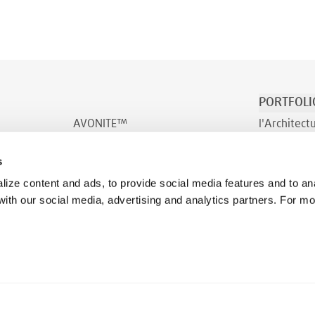
PORTFOLI
AVONITE™
l'Architect
AVONITE™ Flex
Transport e
s
INDURO™
Bien-être
ize content and ads, to provide social media features and to ana
 with our social media, advertising and analytics partners. For m