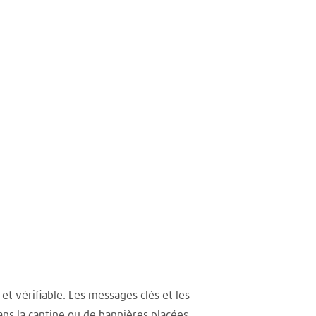
et vérifiable. Les messages clés et les
ans la cantine ou de bannières placées