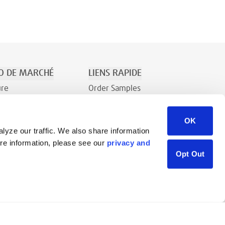
O DE MARCHÉ
LIENS RAPIDE
ure
Order Samples
t le Divertissement
À Propos
OK
Contact
lyze our traffic. We also share information
Demande de renseignements
ore information, please see our
privacy and
Bibliothèque de ressources
Opt Out
Careers