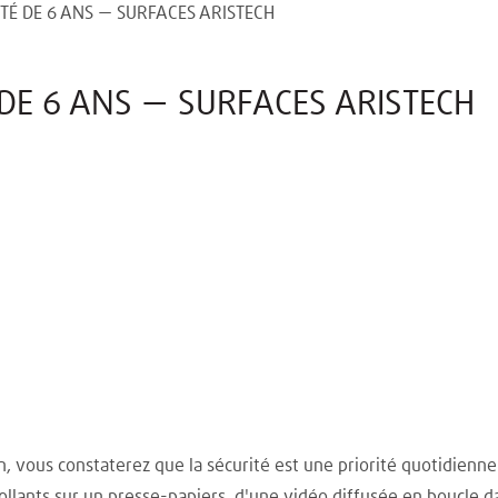
TÉ DE 6 ANS — SURFACES ARISTECH
 DE 6 ANS — SURFACES ARISTECH
n, vous constaterez que la sécurité est une priorité quotidienne 
ollants sur un presse-papiers, d'une vidéo diffusée en boucle d