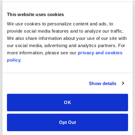
.197
"
caliper
This website uses cookies
Millimètres
We use cookies to personalize content and ads, to
3.2
mm
caliper
provide social media features and to analyze our traffic.
We also share information about your use of our site with
4
mm
caliper
our social media, advertising and analytics partners. For
more information, please see our
privacy and cookies
5
mm
caliper
policy.
Show details
COULEURS ASSOCIÉES
OK
Opt Out