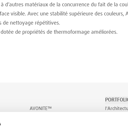
 d’autres matériaux de la concurrence du fait de la co
rface visible. Avec une stabilité supérieure des couleurs
s de nettoyage répétitives.
e dotée de propriétés de thermoformage améliorées.
PORTFOLI
AVONITE™
l'Architect
AVONITE™ Flex
Transport e
s
INDURO™
Bien-être