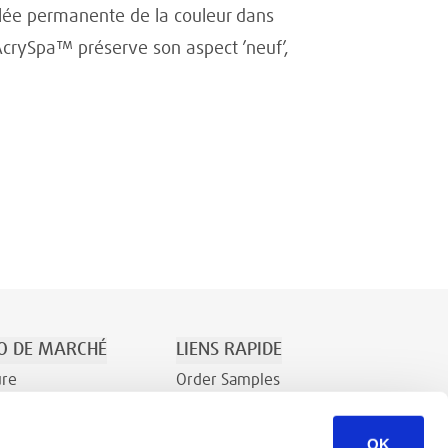
ulée permanente de la couleur dans
, AcrySpa™ préserve son aspect ’neuf’,
O DE MARCHÉ
LIENS RAPIDE
ure
Order Samples
t le Divertissement
À Propos
OK
Contact