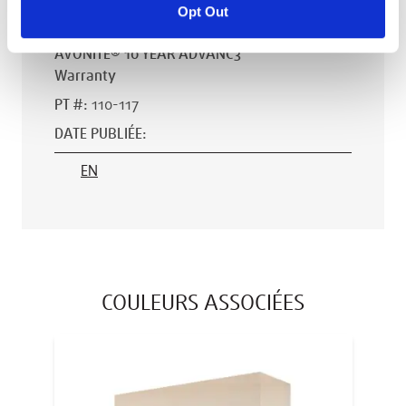
Opt Out
AVONITE® 10 YEAR ADVANC3
Warranty
PT #
:
110-117
DATE PUBLIÉE
:
EN
COULEURS ASSOCIÉES