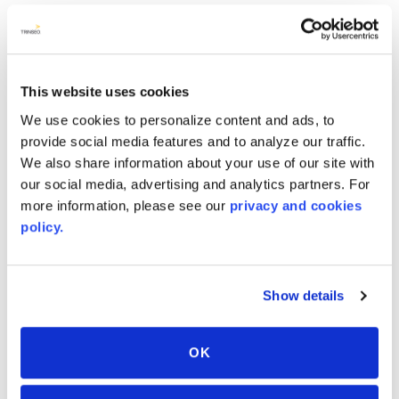
GARANTIE
AVONITE® 5-10 Year Warranty
This website uses cookies
PT #
:
110-119
We use cookies to personalize content and ads, to
DATE PUBLIÉE
:
provide social media features and to analyze our traffic.
We also share information about your use of our site with
EN
our social media, advertising and analytics partners. For
more information, please see our
privacy and cookies
policy.
AVONITE® 15 YEAR Warranty
PT #
:
110-118
Show details
DATE PUBLIÉE
:
OK
EN