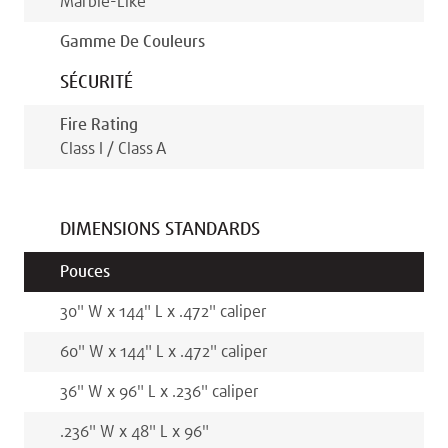
Marble-Like
Gamme De Couleurs
SÉCURITÉ
Fire Rating
Class I / Class A
DIMENSIONS STANDARDS
Pouces
30
"
W x
144
"
L x
.472
"
caliper
60
"
W x
144
"
L x
.472
"
caliper
36
"
W x
96
"
L x
.236
"
caliper
.236
"
W x
48
"
L x
96
"