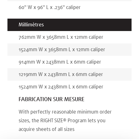
60
"
W x
96
"
L x
.236
"
caliper
Millimètres
762
mm
W x
3658
mm
L x
12
mm
caliper
1524
mm
W x
3658
mm
L x
12
mm
caliper
914
mm
W x
2438
mm
L x
6
mm
caliper
1219
mm
W x
2438
mm
L x
6
mm
caliper
1524
mm
W x
2438
mm
L x
6
mm
caliper
FABRICATION SUR MESURE
With perfectly reasonable minimum order
sizes, the RIGHT SIZE® Program lets you
acquire sheets of all sizes