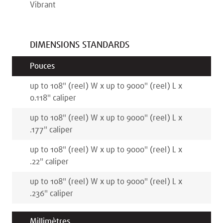
Vibrant
DIMENSIONS STANDARDS
Pouces
up to 108
"
(reel)
W x
up to 9000
"
(reel)
L x
0.118
"
caliper
up to 108
"
(reel)
W x
up to 9000
"
(reel)
L x
.177
"
caliper
up to 108
"
(reel)
W x
up to 9000
"
(reel)
L x
.22
"
caliper
up to 108
"
(reel)
W x
up to 9000
"
(reel)
L x
.236
"
caliper
Millimètres