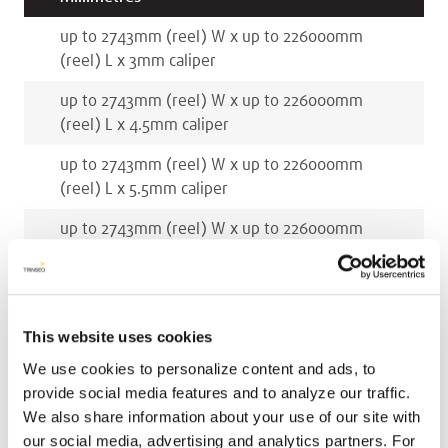
up to 2743
mm
(reel)
W x
up to 226000
mm
(reel)
L x
3
mm
caliper
up to 2743
mm
(reel)
W x
up to 226000
mm
(reel)
L x
4.5
mm
caliper
up to 2743
mm
(reel)
W x
up to 226000
mm
(reel)
L x
5.5
mm
caliper
up to 2743
mm
(reel)
W x
up to 226000
mm
(reel)
L x
6
mm
caliper
This website uses cookies
COULEURS ASSOCIÉES
We use cookies to personalize content and ads, to
provide social media features and to analyze our traffic.
We also share information about your use of our site with
our social media, advertising and analytics partners. For