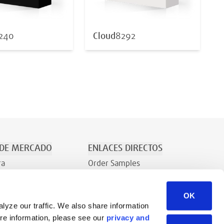
240
Cloud
8292
 DE MERCADO
ENLACES DIRECTOS
ra
Order Samples
/Recreación
¿Quiénes Somos?
OK
Contacto
lyze our traffic. We also share information
Consulta comercial
ore information, please see our
privacy and