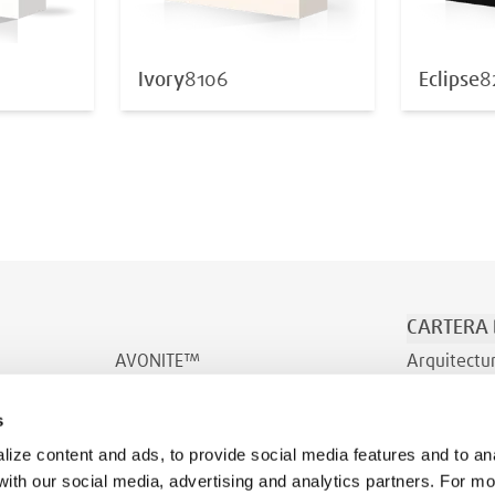
Ivory
8106
Eclipse
8
CARTERA
AVONITE™
Arquitectu
AVONITE™ Flex
Transporte
s
INDURO™
Bienestar
ize content and ads, to provide social media features and to ana
 with our social media, advertising and analytics partners. For m