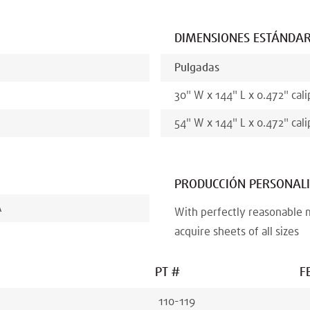
DIMENSIONES ESTÁNDA
Pulgadas
30
"
W x
144
"
L x
0.472
"
cali
54
"
W x
144
"
L x
0.472
"
cali
PRODUCCIÓN PERSONAL
A
With perfectly reasonable 
acquire sheets of all sizes
PT #
F
110-119