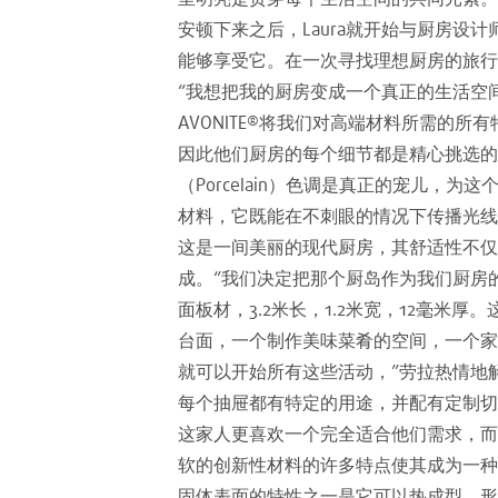
安顿下来之后，Laura就开始与厨房
能够享受它。在一次寻找理想厨房的旅行中
“我想把我的厨房变成一个真正的生活空
AVONITE®将我们对高端材料所需的
因此他们厨房的每个细节都是精心挑选的，
（Porcelain）色调是真正的宠儿
材料，它既能在不刺眼的情况下传播光线
这是一间美丽的现代厨房，其舒适性不仅
成。“我们决定把那个厨岛作为我们厨房的pi
面板材，3.2米长，1.2米宽，12毫
台面，一个制作美味菜肴的空间，一个家
就可以开始所有这些活动，”劳拉热情地
每个抽屉都有特定的用途，并配有定制切割
这家人更喜欢一个完全适合他们需求，而
软的创新性材料的许多特点使其成为一种
固体表面的特性之一是它可以热成型。形