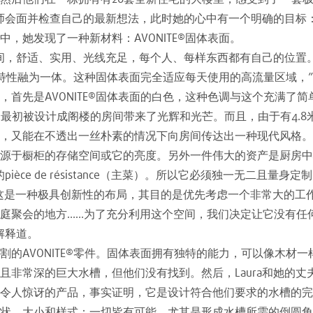
设计师会面并检查自己的最新想法，此时她的心中有一个明确的目
，她发现了一种新材料：AVONITE®固体表面。
间，舒适、实用、光线充足，每个人、每样东西都有自己的位置
所有特性融为一体。这种固体表面完全适应每天使用的高流量区域，
首先是AVONITE®固体表面的白色，这种色调与这个充满了简单优
，为这个最初被设计成阁楼的房间带来了光辉和光芒。而且，由于有4
，又能在不透出一丝朴素的情况下向房间传达出一种现代风格。
源于橱柜的存储空间或它的亮度。另外一件伟大的资产是厨房中心的
èce de résistance（主菜）。所以它必须独一无二且
米厚。这是一种极具创新性的布局，其目的是优先考虑一个非常大的
庭聚会的地方……为了充分利用这个空间，我们决定让它没有任
解释道。
的AVONITE®零件。固体表面拥有独特的能力，可以像木材
且非常深的巨大水槽，但他们没有找到。然后，Laura和她的
令人惊讶的产品，事实证明，它是设计符合他们要求的水槽的完
状、大小和样式：一切皆有可能，尤其是形成水槽所需的倒圆角