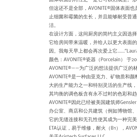
但这还不是全部，AVONITE®固体
止细菌和霉菌的生长，并且能够耐受普通
洁。
在设计方面，这间厨房的简约主义因选择
它给房间带来温暖，并给人以更大表面的
因。我每天早上都会再次爱上它……”Laura 
颜色：AVONITE®瓷器（Porcelain） 于
AVONITE®——为广泛的想法提供广泛的
AVONITE®是一种由亚克力、矿物质和颜料制成的
大的生产能力之一和特别灵活的生产线，
其均衡的调色板含有永不过时的色彩和趋
AVONITE®因此已经被美国建筑师Ge
办公室、商店和公共建筑（例如博物馆、
它的无缝连接和无孔性使其成为一种完美
ETA认证，易于维修，耐火（B1），AVO
关于Aristech Surfaces LLC