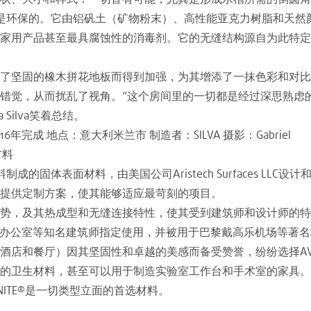
表面也是环保的。它由铝矾土（矿物粉末）、高性能亚克力树脂和天
家用产品甚至最具腐蚀性的消毒剂。它的无缝结构源自为此特定厨房
了坚固的橡木拼花地板而得到加强，为其增添了一抹色彩和对比
错觉，从而扰乱了视角。“这个房间里的一切都是经过深思熟虑
Silva笑着总结。
2016年完成 地点：意大利米兰市 制造者：SILVA 摄影：Gabriel
材料
固体表面材料，由美国公司Aristech Surfaces LLC设计和开发。A
提供定制方案，使其能够适应最苛刻的项目。
势，及其热成型和无缝连接特性，使其受到建筑师和设计师的特
nsler办公室等知名建筑师指定使用，并被用于巴黎戴高乐机场等著
酒店和餐厅）因其坚固性和卓越的美感而备受赞誉，纷纷选择AVO
的卫生材料，甚至可以用于制造实验室工作台和手术室的家具。AV
NITE®是一切类型立面的首选材料。