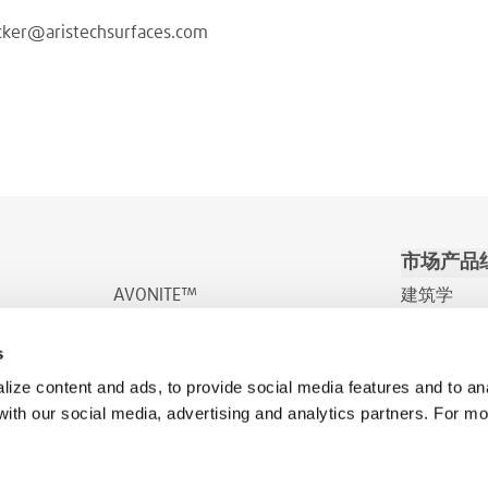
ecker@aristechsurfaces.com
市场产品
AVONITE™
建筑学
AVONITE™ Flex
交通/娱乐
s
INDURO™
健康
ize content and ads, to provide social media features and to ana
 with our social media, advertising and analytics partners. For m