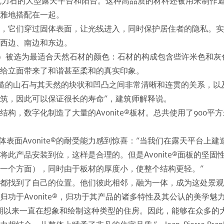
®亚克力石的大型露天平台和阳台。这种高品质的材料还被用来制
雅地搭配在一起。
，它们穿过固体表面，让光线进入，同时保护居住者的隐私。实
西边、南边和东边。
bic）被选为最适合天然石材的颜色：石材的构成包含些许米色和灰色，而
给立面带来了和谐甚至柔和的真实印象。
的是粗糙的山石与其天然的块状和凹凸之间非常清晰和连贯的关系，
筑，因此可以保证很长的寿命”，建筑师解释说。
，数字化制造了大量的Avonite®板材。总共使用了900平方米
Descours对固体表面Avonite®的耐受能力感到惊喜：“当我们在露
此产品安装到位，这样是合理的。但是Avonite®面板的坚
一个方面），同时由于板材的厚度小，使整个结构更轻。”
都找到了自己的位置。他们彼此相邻，融为一体，成为这处景观
功于Avonite®，归功于其产品的诸多特性及其公认的美学魅
期以来一直在想象和绘制这种类型的住房。因此，能够在众多的