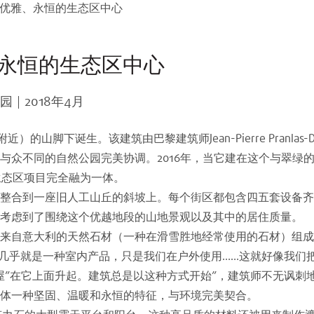
®位于优雅、永恒的生态区中心
雅、永恒的生态区中心
园
2018年4月
noble附近）的山脚下诞生。该建筑由巴黎建筑师Jean-Pierre Pran
与众不同的自然公园完美协调。2016年，当它建在这个与翠绿
l生态区项目完全融为一体。
整合到一座旧人工山丘的斜坡上。每个街区都包含四五套设备齐
考虑到了围绕这个优越地段的山地景观以及其中的居住质量。
来自意大利的天然石材（一种在滑雪胜地经常使用的石材）组成
onite®几乎就是一种室内产品，只是我们在户外使用……这就好像
屋”在它上面升起。建筑总是以这种方式开始”，建筑师不无讽刺
体一种坚固、温暖和永恒的特征，与环境完美契合。