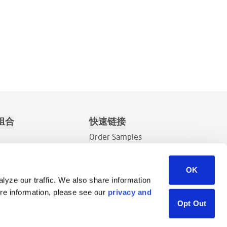
组合
快速链接
Order Samples
关于
OK
联系
lyze our traffic. We also share information
销售询价
ore information, please see our
privacy and
资源库
Opt Out
Careers