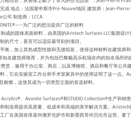
从整体上赋予了非凡的住宅品质 ”，Jean-Pierre Pranlas
完成 地点：法国塞申斯市Pré-Nouvel地区 建筑师：Jean-Pierre Pr
ilière公司 制造商：LCCA
on AVONITE®——为广泛的想法提供广泛的材料
固体表面材料，由美国的Aristech Surfaces LLC集团设计和开发。
制的尺寸，甚至可以适应最苛刻的项目。
的平衡，加上其热成型性能和无缝组装，使得这种材料在建筑师
nsler等知名建筑师推荐，并为包括巴黎戴高乐机场在内的知名场所
而备受赞赏，被用于办公室、商店，以及博物馆、酒店和餐厅等公
，它在实验室工作台和手术室家具中的使用证明了这一点。Avo
修，并且耐燃，这使其成为一切类型立面的首选材料。
ech Acrylics®、Avonite Surfaces®和STUDIO Collecti
制造商提供高质量、低成本和高端的美学解决方案。Aristec
工厂在美国肯塔基州佛罗伦萨市和新墨西哥州贝伦市运营。要了