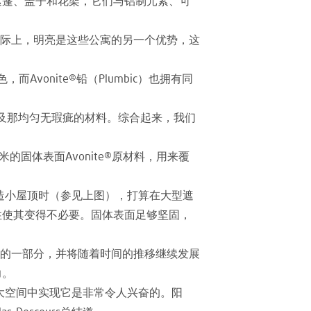
作遮篷、盖子和花架，它们与铝制元素、可
际上，明亮是这些公寓的另一个优势，这
Avonite®铅（Plumbic）也拥有同
以及那均匀无瑕疵的材料。综合起来，我们
的固体表面Avonite®原材料，用来覆
天平台上建造小屋顶时（参见上图），打算在大型遮
固性使其变得不必要。固体表面足够坚固，
的一部分，并将随着时间的推移继续发展
力。
大空间中实现它是非常令人兴奋的。阳