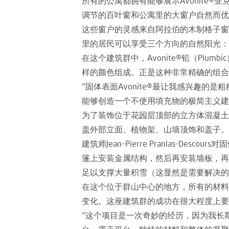
所有的公寓都拥有能够展示Avonite
调节的百叶窗和公寓里的大窗户自然而优
这些窗户的灵感来自阿拉伯的木制格子窗
里的居民可以享受三个方向的自然阳光：
在这个建筑群中，Avonite®铅（Plum
样的颜色组成。正是这种非常精确的组合
“固体表面Avonite®最让我感兴趣
能够创造一个不使用填充物的极简主义建
为了装饰位于花园层顶部的立方体混凝土结构
盖外部立面、植物架、山墙顶饰和盖子。
建筑师Jean-Pierre Pranlas-
篷上安装金属结构，然后再安装墙板，再将
足以支撑大量积雪（这显然是需要解决的
在这个位于群山中心的地方，所有的材料
变化。这座建筑群的成功在很大程度上要归
“这个项目是一次奇妙的经历，因为我长