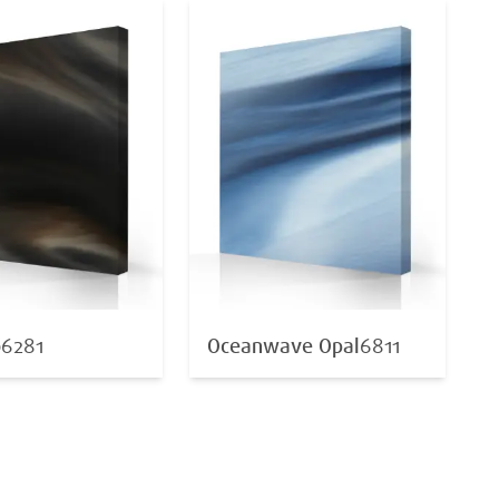
o
6281
Oceanwave Opal
6811