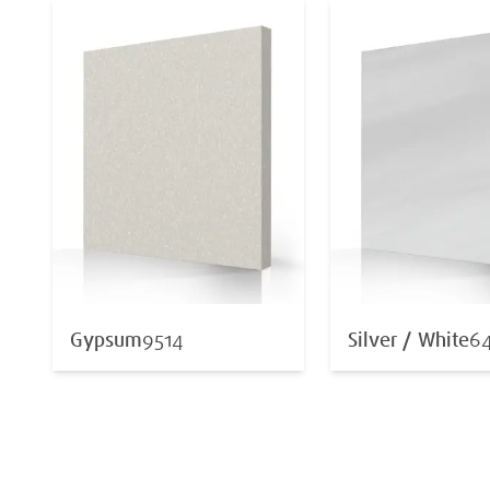
Gypsum
9514
Silver / White
6