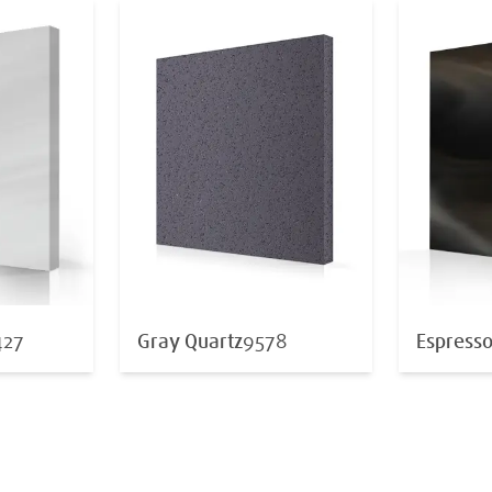
427
Gray Quartz
9578
Espress