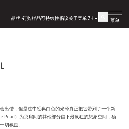
品牌
订购样品
可持续性倡议
关于
菜单
菜单
L
会出错，但是这中经典白色的光泽真正把它带到了一个新
te Pearl）为您房间的其他部分留下最疯狂的想象空间，确
一切氛围。