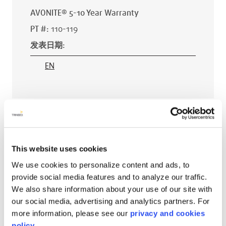
AVONITE® 5-10 Year Warranty
PT #
:
110-119
发表日期
:
EN
AVONITE® 15 YEAR Warranty
PT #
:
110-118
This website uses cookies
发表日期
:
We use cookies to personalize content and ads, to
EN
provide social media features and to analyze our traffic.
We also share information about your use of our site with
our social media, advertising and analytics partners. For
more information, please see our
privacy and cookies
AVONITE® 10 YEAR ADVANC3
policy.