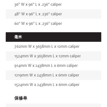
36
"
W x
96
"
L x
.236
"
caliper
48
"
W x
96
"
L x
.236
"
caliper
60
"
W x
96
"
L x
.236
"
caliper
毫米
762
mm
W x
3658
mm
L x
12
mm
caliper
1524
mm
W x
3658
mm
L x
12
mm
caliper
914
mm
W x
2438
mm
L x
6
mm
caliper
1219
mm
W x
2438
mm
L x
6
mm
caliper
1524
mm
W x
2438
mm
L x
6
mm
caliper
保修单