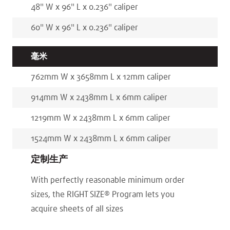
48
"
W x
96
"
L x
0.236
"
caliper
60
"
W x
96
"
L x
0.236
"
caliper
毫米
762
mm
W x
3658
mm
L x
12
mm
caliper
914
mm
W x
2438
mm
L x
6
mm
caliper
1219
mm
W x
2438
mm
L x
6
mm
caliper
1524
mm
W x
2438
mm
L x
6
mm
caliper
定制生产
With perfectly reasonable minimum order
sizes, the RIGHT SIZE® Program lets you
acquire sheets of all sizes