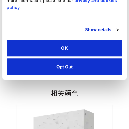
more information, please see our
privacy and cookies
policy.
AVONITE® 10 YEAR ADVANC3
Warranty
Show details
PT #
:
110-117
发表日期
:
OK
EN
Opt Out
相关颜色