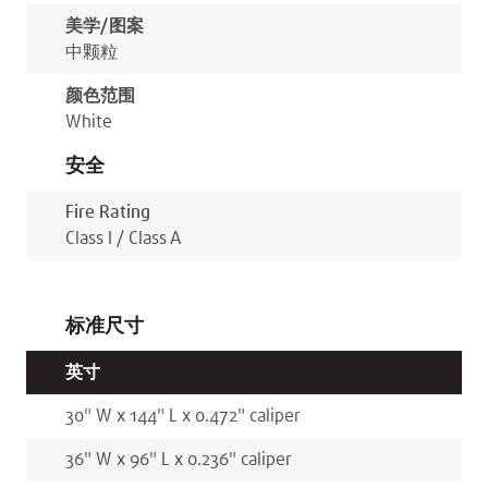
美学/图案
中颗粒
颜色范围
White
安全
Fire Rating
Class I / Class A
标准尺寸
英寸
30
"
W x
144
"
L x
0.472
"
caliper
36
"
W x
96
"
L x
0.236
"
caliper