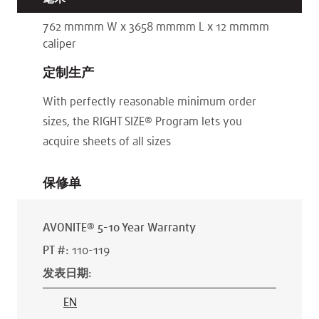
762 mm
mm
W x
3658 mm
mm
L x
12 mm
mm
caliper
定制生产
With perfectly reasonable minimum order
sizes, the RIGHT SIZE® Program lets you
acquire sheets of all sizes
保修单
AVONITE® 5-10 Year Warranty
PT #
:
110-119
发表日期
:
EN