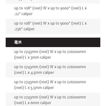
up to 108
"
(reel)
W x
up to 9000
"
(reel)
L x
.22
"
caliper
up to 108
"
(reel)
W x
up to 9000
"
(reel)
L x
.236
"
caliper
毫米
up to 2743
mm
(reel)
W x
up to 226000
mm
(reel)
L x
3
mm
caliper
up to 2743
mm
(reel)
W x
up to 226000
mm
(reel)
L x
4.5
mm
caliper
up to 2743
mm
(reel)
W x
up to 226000
mm
(reel)
L x
5.5
mm
caliper
up to 2743
mm
(reel)
W x
up to 226000
mm
(reel)
L x
6
mm
caliper