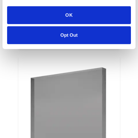
OK
Clear
Opt Out
0000